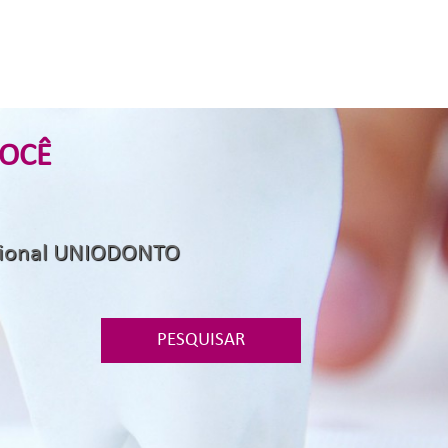
VOCÊ
ssional UNIODONTO
PESQUISAR