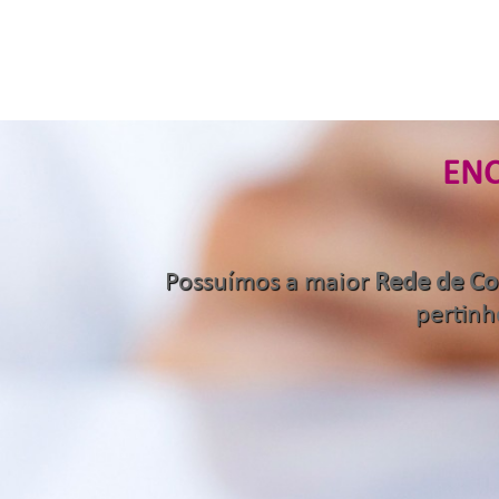
ENC
Possuímos a maior
Rede de C
pertinh